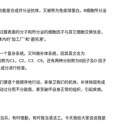
功能是合成并分泌抗体，又被称为免疫球蛋白。B细胞所分泌
要通过膜表面的分子和所分泌的细胞因子与其它细胞交换信息，
的“加工厂”和“避风港”。
一个复杂系统。又叫做补体系统，因其英文名为
称为C1，C2，C3…C9，还有两种分别称为B因子及D 因子
三成分进行检查。
们便逐个按顺序地行动，来保卫我们的机体。补体除固有成
动过分而不分敌我，甚至破坏自身正常的组织，引起疾病。
时我当兵，有时值勤，有时我当清洁工。今天我给大家说说我是