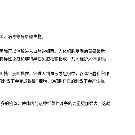
菌、病毒等病原微生物。
菌酶可以溶解进入口腔的细菌，人体细胞受到病毒感染后，
特异性免疫和非特异性免疫相辅相成，共同维护人体健康。
阻挡；没阻挡住，它进入到血液或组织中，吞噬细胞和它作
的刺激下会变成致敏T细胞，B细胞在它的刺激下会产生抗
更多的抗体，使体内与这种细菌作斗争的力量更加强大。这就