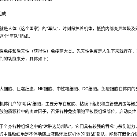
组成
就是人体（这个国家）的“军队”，时刻保护着机体，抵抗内部变异垃圾
这个“军队”组成。
性免疫和后天性（获得性）免疫两大类。先天性免疫是人生下来就存在，
们的功能来分，具体如下：
大细胞、巨噬细胞、NK细胞、中性粒细胞、DC细胞。免疫细胞在体内的
机体门户的“哨兵”细胞，主要分布在皮肤、粘膜下组织和血管壁周围等
放胞质颗粒中的炎症因子，召集各种免疫细胞至被侵组织部位，启动炎症
于全身各种组织之中的“常驻边防部队”，它们具有较强的吞噬与杀伤能
70%）的中性粒细胞是不停地随血液循环巡逻机体的“野战”部队，能够在趋