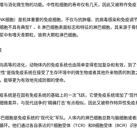
噬与消化微生物的功能。中性粒细胞的寿命仅有几天，因此又被称作免疫
NK细胞）是机体重要的免疫细胞，不仅与抗肿瘤、抗病毒感染和免疫调
细胞不具有典型T 、B 淋巴细胞表面标志和特征的淋巴细胞，其来源于
浆中有嗜天青颗粒，故称大颗粒淋巴细胞。
疫
向高等的进化，动物体内的免疫系统也由简单变得愈加复杂和有效，到了
应性”是指免疫系统在接受了生存环境中的微生物或者其他外来物质的刺
，能够更为有效地完成防御的使命。
疫系统是在固有免疫系统的基础上的一次飞跃，它使免疫系统增加了“现
细微差异，与现代战争的“精确打击”有点相似，因此又被称作特异性免疫
淋巴细胞是免疫系统的“现代化”军队。人体内的淋巴细胞总数与脑细胞或者
循环。他们通过各自表达的T细胞受体（TCR）和B细胞受体（BCR）