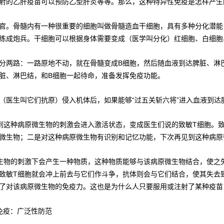
射的乙肝疫苗可以预防乙型肝炎等等。那么，这种特异性免疫是怎样产生的
官。骨髓内有一种很重要的细胞叫做骨髓造血干细胞，具有多种分化潜能
练成炮兵。干细胞可以根据身体需要变成（医学叫分化）红细胞、白细胞
分两路：一路原地不动，就在骨髓变成B细胞，然后随血液到达脾脏、淋
脏、淋巴结，和B细胞一起待命，准备发挥免疫功能。
（医生叫它们抗原）侵入机体后，如果能够“过五关斩六将”进入血液到达
到这种病原微生物的刺激会进入激活状态，变成医生们说的致敏T细胞。
微生物；二是对这种病原微生物有识别和记忆功能，下次再见到这种病原
生物的刺激下会产生一种物质，这种物质能够与该病原微生物结合，使之
致敏T细胞就会冲上前去与它们作斗争，抗体则会与它们结合，使其失去
了对该病原微生物的免疫力。这也是为什么人只要服用或注射了某种疫苗
免疫：广泛性防范