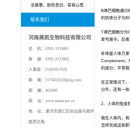
总疲惫、脸色苍白、容易心慌...
B淋巴细胞通过
的抗体分子与B
联系我们
T淋巴细胞分为
河南美凯生物科技有限公司
发号施令。后者
总 机：0395-3333801
补体是人体万里
客 服：0395-3333802
Compleme
的成分；平常我
人事部：15303957929
邮 箱：3176821628@qq.com
在正常情况下，
分外，还有一些
邮 编：462000
网 址：www.maincare.cn
2、人体的免疫
地 址：漯河市源汇区创业路与南环
我在人体内，有
路西北角
怎样完成这些职