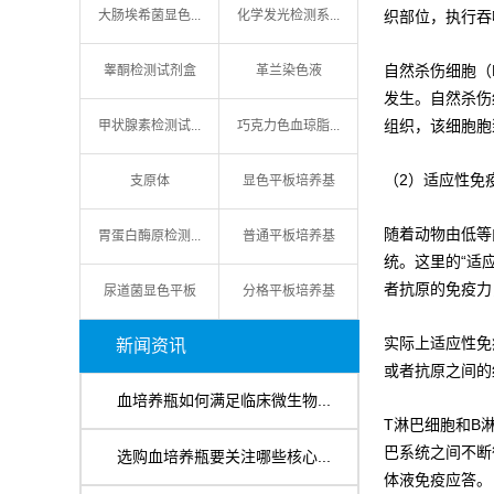
大肠埃希菌显色...
化学发光检测系...
织部位，执行吞
自然杀伤细胞（
睾酮检测试剂盒
革兰染色液
发生。自然杀伤
组织，该细胞胞
甲状腺素检测试...
巧克力色血琼脂...
（2）适应性免
支原体
显色平板培养基
随着动物由低等
胃蛋白酶原检测...
普通平板培养基
统。这里的“适
者抗原的免疫力
尿道菌显色平板
分格平板培养基
实际上适应性免
新闻资讯
或者抗原之间的
血培养瓶如何满足临床微生物...
T淋巴细胞和B
巴系统之间不断
选购血培养瓶要关注哪些核心...
体液免疫应答。