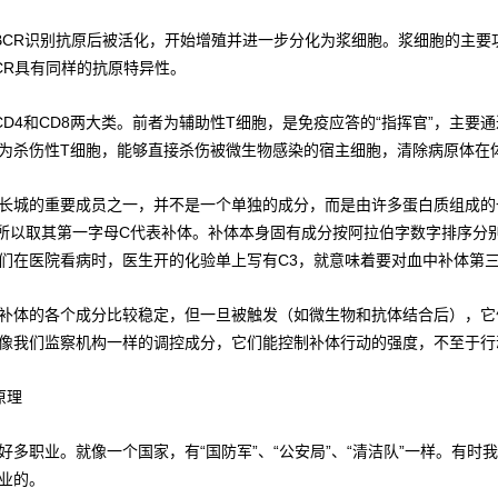
BCR识别抗原后被活化，开始增殖并进一步分化为浆细胞。浆细胞的主要
CR具有同样的抗原特异性。
CD4和CD8两大类。前者为辅助性T细胞，是免疫应答的“指挥官”，主
为杀伤性T细胞，能够直接杀伤被微生物感染的宿主细胞，清除病原体在体内
长城的重要成员之一，并不是一个单独的成分，而是由许多蛋白质组成的
nt，所以取其第一字母C代表补体。补体本身固有成分按阿拉伯字数字排序分别
们在医院看病时，医生开的化验单上写有C3，就意味着要对血中补体第
补体的各个成分比较稳定，但一旦被触发（如微生物和抗体结合后），它
像我们监察机构一样的调控成分，它们能控制补体行动的强度，不至于行
原理
好多职业。就像一个国家，有“国防军”、“公安局”、“清洁队”一样。有
业的。