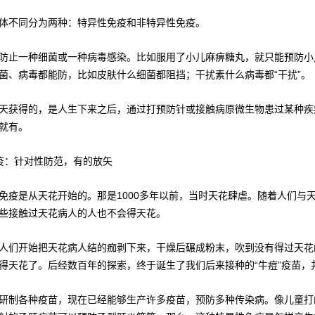
体不同分为两种：特异性免疫和非特异性免疫。
防止一种细菌或一种病毒感染。比如服用了小儿麻痹糖丸，就只能预防小
菌、病毒都能防，比如皮肤什么细菌都阻挡；干扰素什么病毒都“干扰”。
天获得的，是人生下来之后，通过打预防针或接触病原微生物患过某种疾
就有。
疫：针对性防范，有的放矢
免疫是从天花开始的。那是1000多年以前，当时天花肆虐。随着人们与
些接触过天花病人的人也不会得天花。
人们开始把天花病人结的痂剥下来，干燥后碾成粉末，吹到没有得过天花
得天花了。后经数百年的探索，终于诞生了我们后来接种的“牛痘”疫苗，
研制各种疫苗，现在已经能够生产许多疫苗，预防多种传染病。像儿童打