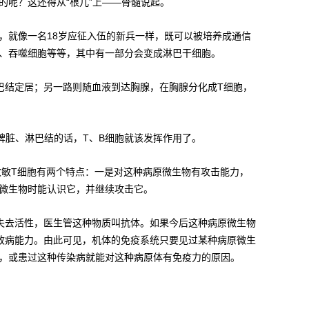
呢？这还得从“根儿”上——骨髓说起。
，就像一名18岁应征入伍的新兵一样，既可以被培养成通信
、吞噬细胞等等，其中有一部分会变成淋巴干细胞。
巴结定居；另一路则随血液到达胸腺，在胸腺分化成T细胞，
脾脏、淋巴结的话，T、B细胞就该发挥作用了。
致敏T细胞有两个特点：一是对这种病原微生物有攻击能力，
微生物时能认识它，并继续攻击它。
失去活性，医生管这种物质叫抗体。如果今后这种病原微生物
致病能力。由此可见，机体的免疫系统只要见过某种病原微生
，或患过这种传染病就能对这种病原体有免疫力的原因。