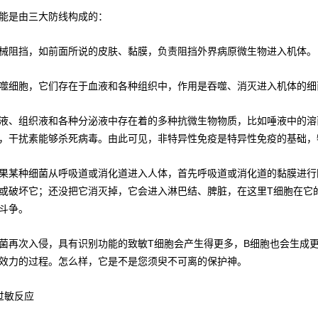
能是由三大防线构成的：
械阻挡，如前面所说的皮肤、黏膜，负责阻挡外界病原微生物进入机体。
噬细胞，它们存在于血液和各种组织中，作用是吞噬、消灭进入机体的细
液、组织液和各种分泌液中存在着的多种抗微生物物质，比如唾液中的溶
，干扰素能够杀死病毒。由此可见，非特异性免疫是特异性免疫的基础，
果某种细菌从呼吸道或消化道进入人体，首先呼吸道或消化道的黏膜进行
或破坏它；还没把它消灭掉，它会进入淋巴结、脾脏，在这里T细胞在它
斗争。
菌再次入侵，具有识别功能的致敏T细胞会产生得更多，B细胞也会生成
效力的过程。怎么样，它是不是您须臾不可离的保护神。
过敏反应