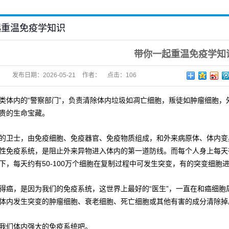
起重温免疫学知识
带你一起重温免疫学知
发布日期：
2026-05-21
作者：
点击：
106
类体内的“警察部门”，负责清除体内垃圾如凋亡细胞，叛徒如肿瘤细胞，
贵的生命宝藏。
的卫士，由免疫细胞、免疫器官、免疫物质组成，和外来病原体、体内变
性免疫系统，是阻止外来异物进入体内的第一道防线。而每个人身上每天
下，每天约有50-100万个细胞在复制过程中可发生突变，有的突变细胞
得癌，是因为我们的免疫系统，这世界上最好的“医生”，一直在和癌细
体内发生突变的肿瘤细胞、衰老细胞、死亡细胞或其他有害的成分清除掉
我们体内强大的免疫系统吧。